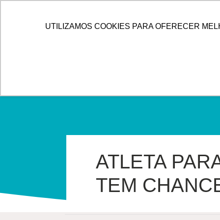
IR
PARA
HOME
ALLOG
SOLUÇÕES
UTILIZAMOS COOKIES PARA OFERECER MEL
O
CONTEÚDO
ATLETA PAR
TEM CHANC