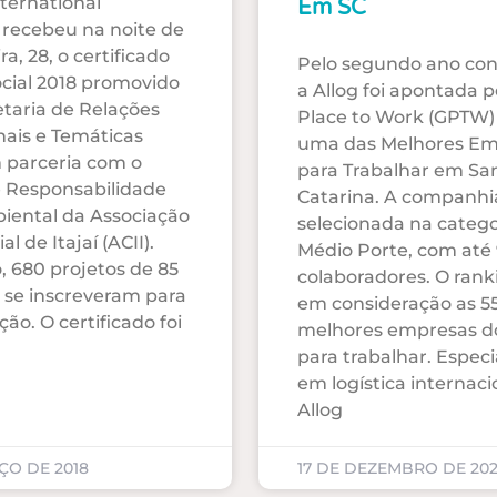
nternational
Em SC
 recebeu na noite de
ra, 28, o certificado
Pelo segundo ano con
ocial 2018 promovido
a Allog foi apontada p
etaria de Relações
Place to Work (GPTW
nais e Temáticas
uma das Melhores Em
m parceria com o
para Trabalhar em Sa
 Responsabilidade
Catarina. A companhia
iental da Associação
selecionada na catego
l de Itajaí (ACII).
Médio Porte, com até
, 680 projetos de 85
colaboradores. O rank
se inscreveram para
em consideração as 5
ação. O certificado foi
melhores empresas d
para trabalhar. Especi
em logística internaci
Allog
ÇO DE 2018
17 DE DEZEMBRO DE 20