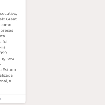
secutivo,
elo Great
) como
presas
nta
 foi
ria
 999
ing leva
5
o Estado
alizada
onal, a
20