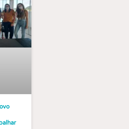
Novo
balhar