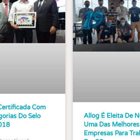
Certificada Com
Allog É Eleita De 
orias Do Selo
Uma Das Melhores
2018
Empresas Para Tra