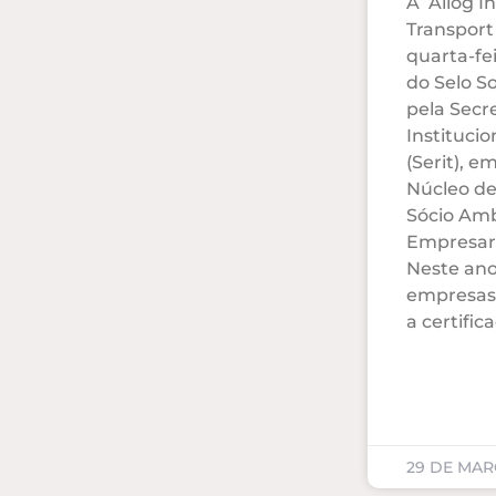
A Allog I
Transport
quarta-fei
do Selo S
pela Secr
Institucio
(Serit), e
Núcleo de
Sócio Amb
Empresaria
Neste ano
empresas 
a certific
29 DE MAR