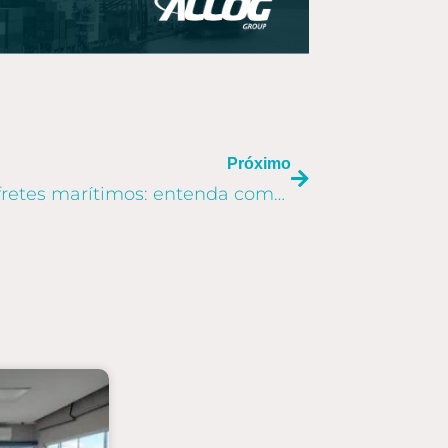
PRÓXIMO
Próximo
Alta nos preços dos fretes marítimos: entenda como driblar o cenário