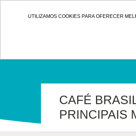
IR
PARA
HOME
ALLOG
SOLUÇÕES
UTILIZAMOS COOKIES PARA OFERECER MEL
O
CONTEÚDO
CAFÉ BRASI
PRINCIPAIS