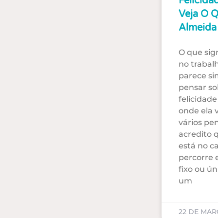
Felicida
Veja O 
Almeida
O que sign
no trabal
parece si
pensar sob
felicidad
onde ela 
vários pe
acredito q
está no c
percorre 
fixo ou ú
um
22 DE MAR