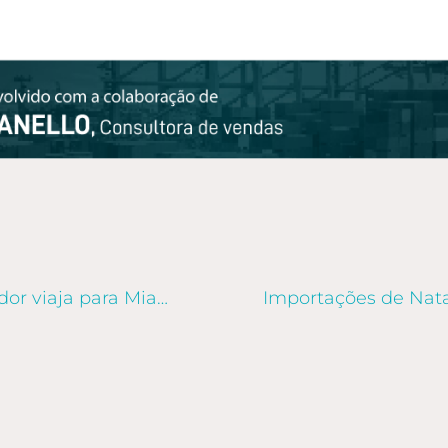
Viagem do Torcedor Allog: vencedor viaja para Miami, nos EUA