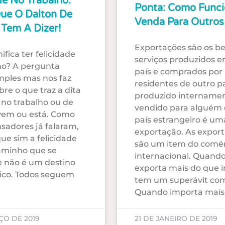
de No Trabalho:
Ponta: Como Funci
Que O Dalton De
Venda Para Outros
 Tem A Dizer!
Exportações são os be
ifica ter felicidade
serviços produzidos 
ho? A pergunta
país e comprados por
mples mas nos faz
residentes de outro pa
re o que traz a dita
produzido internamen
e no trabalho ou de
vendido para alguém
vem ou está. Como
país estrangeiro é um
nsadores já falaram,
exportação. As expor
ue sim a felicidade
são um item do comér
aminho que se
internacional. Quando
e não é um destino
exporta mais do que 
nico. Todos seguem
tem um superávit com
Quando importa mais
ÇO DE 2019
21 DE JANEIRO DE 2019