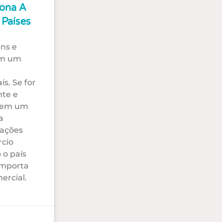
ona A
 Países
ns e
em um
ís. Se for
te e
 em um
a
tações
cio
 o país
importa
ercial.