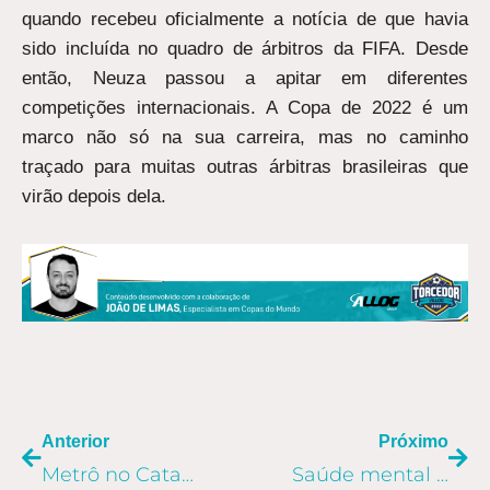
quando recebeu oficialmente a notícia de que havia
sido incluída no quadro de árbitros da FIFA. Desde
então, Neuza passou a apitar em diferentes
competições internacionais. A Copa de 2022 é um
marco não só na sua carreira, mas no caminho
traçado para muitas outras árbitras brasileiras que
virão depois dela.
ANTERIOR
PR
Anterior
Próximo
Metrô no Catar: viajar na Copa do Mundo 2022 será muito fácil
Saúde mental e felicidade: o que você conhece sobre você mesmo?