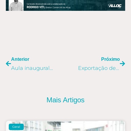
ANTERIOR
PR
Anterior
Próximo
Aula inaugural do Allog
dá início à programa
Exportação de máquinas agrícolas: do Brasil para o Cazaquistão
Mais Artigos
Geral