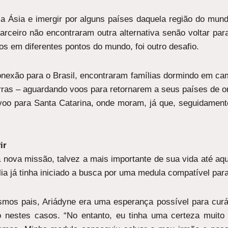
a a Ásia e imergir por alguns países daquela região do mun
eiro não encontraram outra alternativa senão voltar para
s em diferentes pontos do mundo, foi outro desafio.
onexão para o Brasil, encontraram famílias dormindo em c
uerras – aguardando voos para retornarem a seus países de 
 voo para Santa Catarina, onde moram, já que, seguidame
ir
 nova missão, talvez a mais importante de sua vida até aq
ia já tinha iniciado a busca por uma medula compatível para 
mos pais, Ariádyne era uma esperança possível para curá
nestes casos. “No entanto, eu tinha uma certeza muit