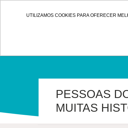
IR
PARA
HOME
ALLOG
SOLUÇÕES
UTILIZAMOS COOKIES PARA OFERECER MEL
O
CONTEÚDO
PESSOAS DO
MUITAS HIS