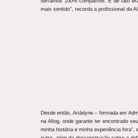
seríamos 100% compatível. E de fato ér
mais sentido”, recorda a profissional da Al
Desde então, Ariádyne – formada em Admin
na Allog, onde garante ter encontrado s
minha história e minha experiência fora”,
outro, além da desconstrução sobre a def