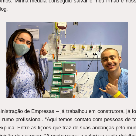
amos. Minha medula conseguiu salvar o meu irmão e nosso
log.
istração de Empresas – já trabalhou em construtora, já foi
eu rumo profissional. “Aqui temos contato com pessoas de 
 explica. Entre as lições que traz de suas andanças pelo mu
inição de sucesso. “A gente passa a valorizar cada detal