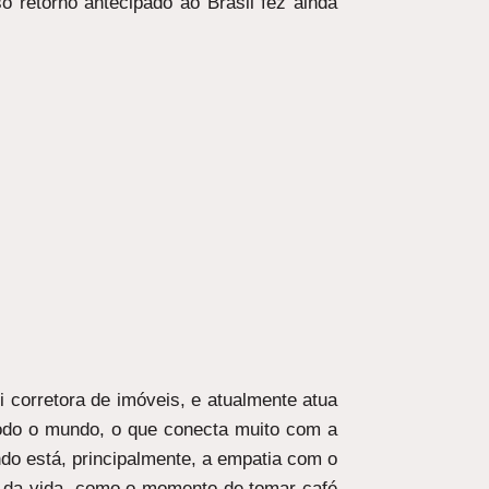
 retorno antecipado ao Brasil fez ainda
 corretora de imóveis, e atualmente atua
todo o mundo, o que conecta muito com a
ndo está, principalmente, a empatia com o
he da vida, como o momento de tomar café