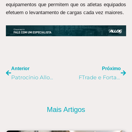
equipamentos que permitem que os atletas equipados
efetuem o levantamento de cargas cada vez maiores.
ANTERIOR
PR
Anterior
Próximo
Patrocínio Allog: paratleta busca título mundial na Europa
FTrade e Fortallog: Grupo Allog anuncia compra de empresas
Mais Artigos