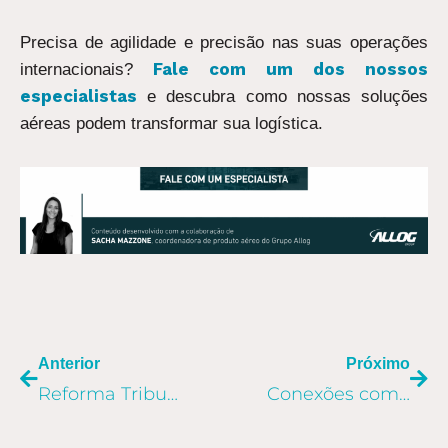
Precisa de agilidade e precisão nas suas operações
Fale com um dos nossos
internacionais?
especialistas
e descubra como nossas soluções
aéreas podem transformar sua logística.
ANTERIOR
PR
Anterior
Próximo
Reforma Tributária na importação: confira o que muda em 2026
Conexões com as Américas: o que há por trás da logística