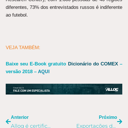
diferentes, 73% dos entrevistados russos é indiferente
ao futebol.
VEJA TAMBÉM:
Baixe seu E-Book gratuito
Dicionário do COMEX
–
AQUI
versão 2018 –
ANTERIOR
PR
Anterior
Próximo
Allog é certificada com 10 categorias do Selo Social 2018
Exportações de máquinas e equipamentos cresceram 58.7% no primeiro bimestre, diz a Abimaq