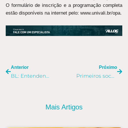
O formulário de inscrição e a programação completa
estão disponíveis na internet pelo: www.univali.br/opa.
ANTERIOR
PR
Anterior
Próximo
BL: Entendendo o conhecimento marítimo
Primeiros socorros: você sabe como ajudar quem precisa?
Mais Artigos