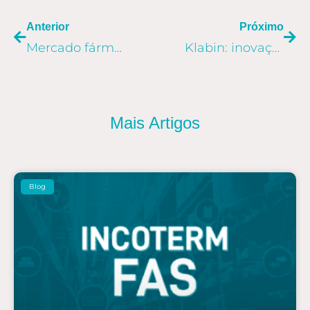
Anterior
Próximo
Mercado fármaco: executiva da Biolab fala sobre desafios e adaptações ao novo momento do Comex no Grupo Allog
Klabin: inovação nas empresas é tema de palestra na 6ª Semana Cultural Allog
Mais Artigos
Blog