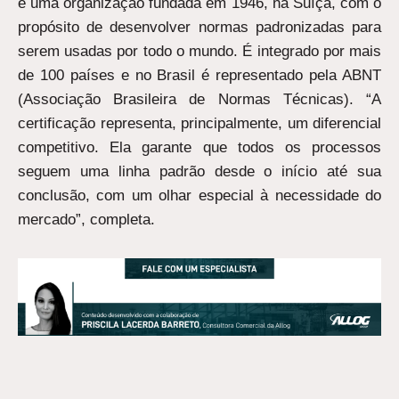
é uma organização fundada em 1946, na Suíça, com o
propósito de desenvolver normas padronizadas para
serem usadas por todo o mundo. É integrado por mais
de 100 países e no Brasil é representado pela ABNT
(Associação Brasileira de Normas Técnicas). “A
certificação representa, principalmente, um diferencial
competitivo. Ela garante que todos os processos
seguem uma linha padrão desde o início até sua
conclusão, com um olhar especial à necessidade do
mercado”, completa.
ANTERIOR
PR