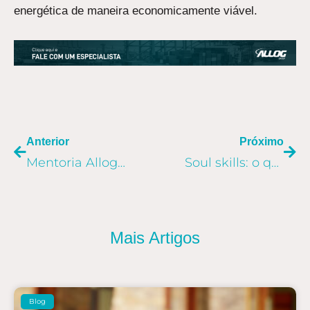
energética de maneira economicamente viável.
ANTERIOR
PR
Anterior
Próximo
Mentoria Allog: programa capacita jovens para o mercado
Soul skills: o que são e como ativá-las no ambiente corporativo?
Mais Artigos
Blog