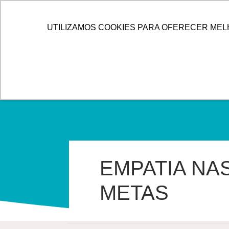
IR
PARA
HOME
ALLOG
SOLUÇÕES
UTILIZAMOS COOKIES PARA OFERECER MEL
O
CONTEÚDO
EMPATIA NAS
METAS