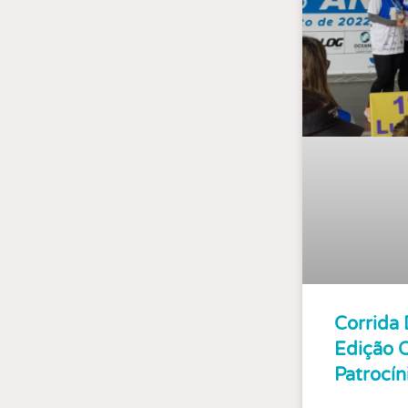
Corrida 
Edição 
Patrocín