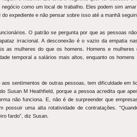
 o negócio como um local de trabalho. Eles podem sim amar
 do expediente e não pensar sobre isso até a manhã seguin
funcionários. O patrão se pergunta por que as pessoas não
apataz irracional. A desconexão é o vazio da empatia n
is as mulheres do que os homens. Homens e mulheres co
lidade temporal a salários mais altos, enquanto os homens
te aos sentimentos de outras pessoas, tem dificuldade em l
do Susan M Heathfield, porque a pessoa acredita que ape
forma não funciona. E, não é de surpreender que empresa
 possuir uma alta rotatividade de contratações. “Quand
o fardo”, diz Susan.