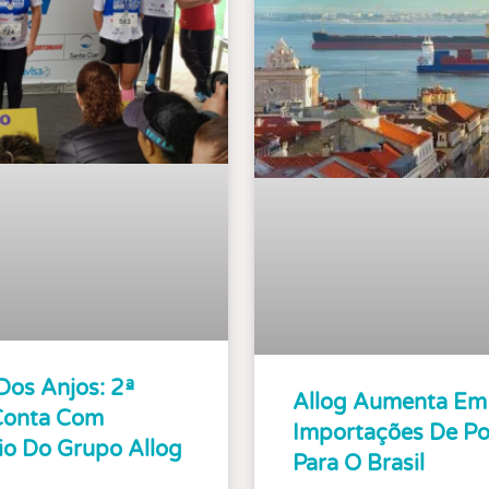
Dos Anjos: 2ª
Allog Aumenta Em
Conta Com
Importações De Po
io Do Grupo Allog
Para O Brasil