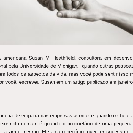
ta americana Susan M Heathfield, consultora em desenvo
nal pela Universidade de Michigan, quando outras pessoa
e em todos os aspectos da vida, mas você pode sentir isso 
or você, escreveu Susan em um artigo publicado em janeiro
a lacuna de empatia nas empresas acontece quando o chefe 
m exemplo comum é quando o proprietário de uma pequena
 façam o mesmo. Ele ama o negócio, quer ter sucesso e fa