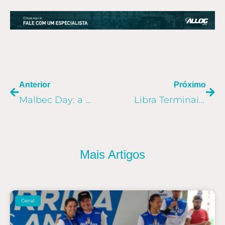
ANTERIOR
PR
Anterior
Próximo
Malbec Day: a logística do vinho até o Brasil
Libra Terminais encerra operações portuárias no Porto de Santos
Mais Artigos
Geral