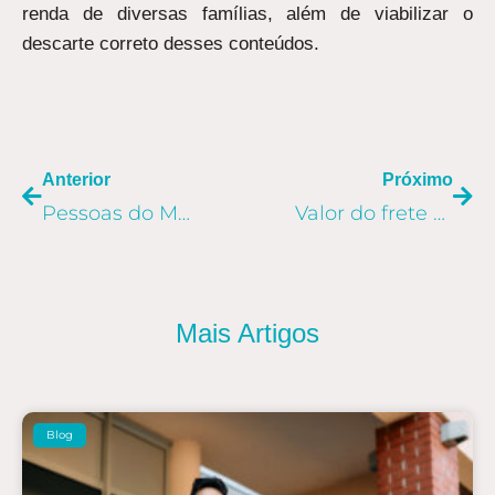
renda de diversas famílias, além de viabilizar o
descarte correto desses conteúdos.
ANTERIOR
PR
Anterior
Próximo
Pessoas do Mundo Allog: 1.100 KM de bike até a Argentina
Valor do frete marítimo: rota China-Brasil preocupa importador brasileiro
Mais Artigos
Blog