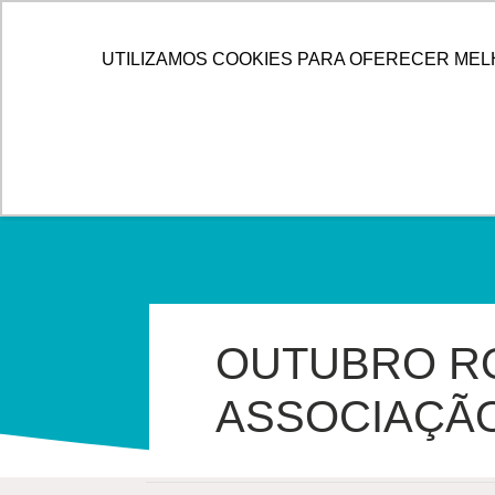
IR
PARA
HOME
ALLOG
SOLUÇÕES
UTILIZAMOS COOKIES PARA OFERECER MEL
O
CONTEÚDO
OUTUBRO RO
ASSOCIAÇÃ