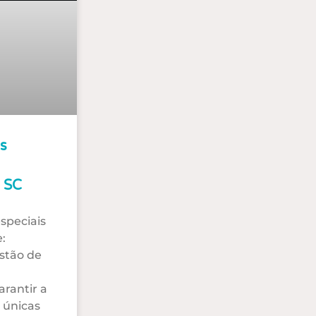
s
A SC
especiais
:
estão de
arantir a
 únicas