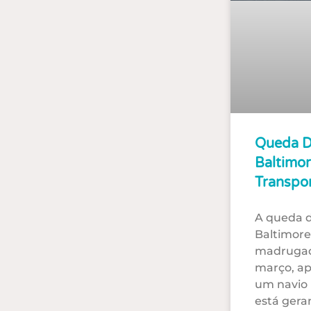
Queda D
Baltimo
Transpo
A queda 
Baltimore
madrugad
março, ap
um navio 
está gera