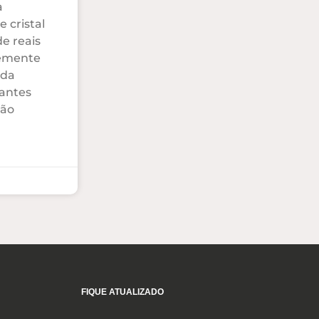
a
 cristal
e reais
emente
 da
antes
ção
FIQUE ATUALIZADO