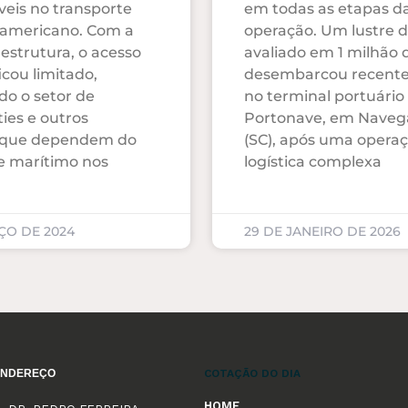
veis no transporte
em todas as etapas d
 americano. Com a
operação. Um lustre de
estrutura, o acesso
avaliado em 1 milhão d
icou limitado,
desembarcou recent
o o setor de
no terminal portuário
es e outros
Portonave, em Naveg
 que dependem do
(SC), após uma opera
e marítimo nos
logística complexa
ÇO DE 2024
29 DE JANEIRO DE 2026
ENDEREÇO
COTAÇÃO DO DIA
HOME