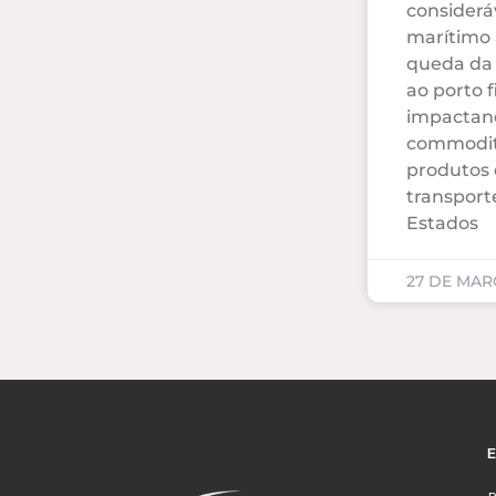
considerá
marítimo
queda da 
ao porto f
impactand
commoditi
produtos
transport
Estados
27 DE MAR