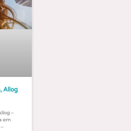
, Allog
llog –
da em
 –