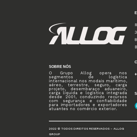
R
3
8
SOBRE NÓS
O Grupo Allog opera nos
+
segmentos de logística
internacional nos modais marítimo,
aéreo, terrestre, seguro, carga
projeto, desembaraço aduaneiro,
carga líquida e logística integrada
S
desde 2001, conduzindo recursos
com segurança e confiabilidade
para importadores e exportadores
atuantes no comércio exterior.
2022 © TODOS DIREITOS RESERVADOS – ALLOG
GROUP