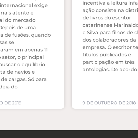
incentiva a leitura infa
internacional exige
ação consiste na distr
mais atento e
de livros do escritor
nal do mercado
catarinense Marinaldo
. Depois de uma
e Silva para filhos de c
a de fusões, quando
dos colaboradores da
sas se
empresa. O escritor t
maram em apenas 11
títulos publicados e
 setor, o principal
participação em três
buscar o equilíbrio
antologias. De acord
ta de navios e
e cargas. Só para
deia do
O DE 2019
9 DE OUTUBRO DE 2018