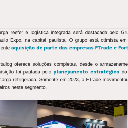
arga reefer e logística integrada será destacada pelo G
ulo Expo, na capital paulista. O grupo está otimista e
aquisição de parte das empresas FTrade e Fort
cente
rtallog oferece soluções completas, desde o armazenam
planejamento estratégico
uisição foi pautada pelo
do 
e carga refrigerada. Somente em 2023, a FTrade movimento
leiros neste segmento.