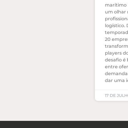
marítimo 
um olhar 
profissio
logístico
temporad
20 empre
transfor
players do
desafio é 
entre ofer
demanda d
dar uma i
17 DE JULH