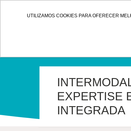
IR
PARA
HOME
ALLOG
SOLUÇÕES
UTILIZAMOS COOKIES PARA OFERECER MEL
O
CONTEÚDO
INTERMODAL
EXPERTISE 
INTEGRADA