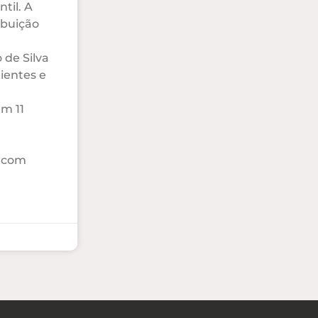
ntil. A
ibuição
 de Silva
lientes e
em 11
o com