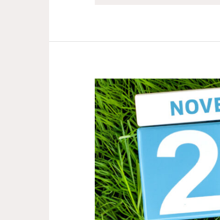
POR
QUE
A
COPA
DO
MUNDO
2022
SERÁ
EM
NOVEMBRO
E