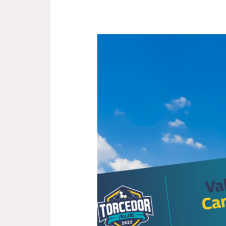
TORCEDOR
ALLOG
2022:
CAMPEÃO
GERAL
VAI
CONHECER
O
MÉXICO