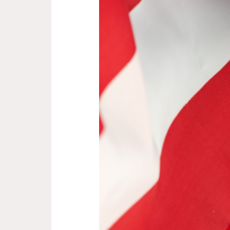
FOI
O
VENCEDOR
DO
TORCEDOR
ALLOG
NA
CATEGORIA
CLIENTE